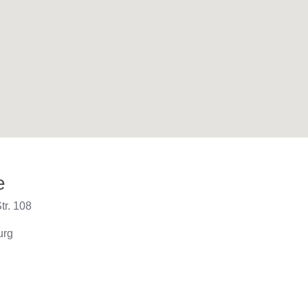
e
tr. 108
urg